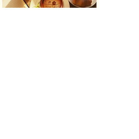
Contacts
Tel. Restaurant
+39 0461698106
Tel. Affittacamere
+39 3494592014
info@maso-sveseri.it
MASO SVESERI
Locality Sveseri, 22
38048 Sover TN
Do Not Sell My Personal