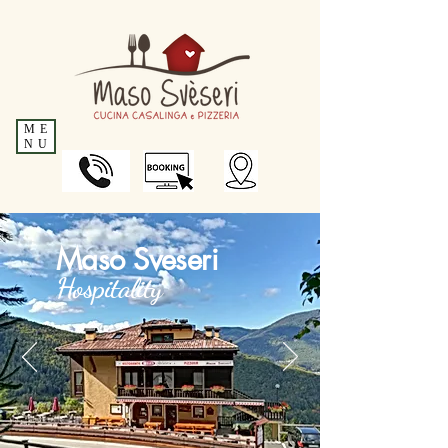
ME
NU
Maso Sveseri
Hospitality