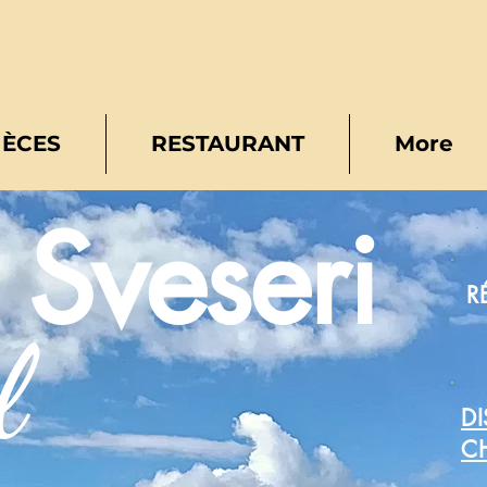
IÈCES
RESTAURANT
More
Sveseri
R
l
DI
C