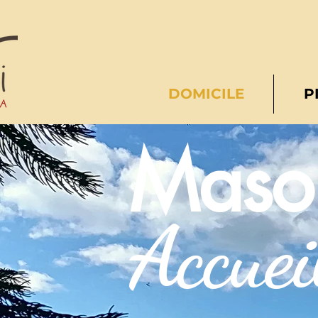
DOMICILE
P
Maso 
Accuei