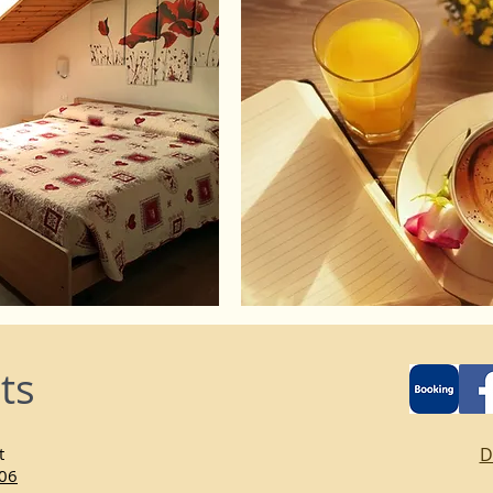
ts
t
D
06