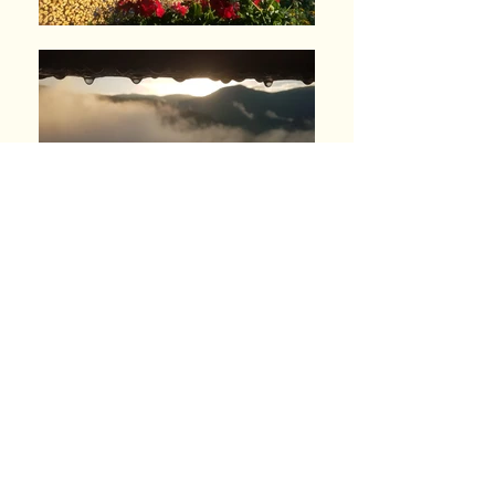
Contacts
Tél Restaurant
+39 0461698106
Tél.
+39 3494592014