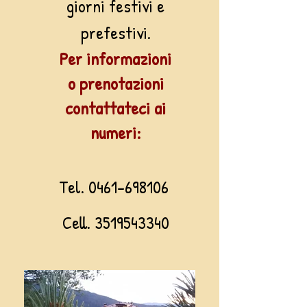
giorni festivi e
prefestivi.
Per info
rmazioni
o prenotazioni
contattateci ai
num
eri:
Tel. 0461
-
698106
Cell.
3519543340