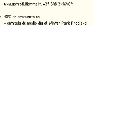
www.astrofilifiemme.it
,
+39 348 3416407
10% de descuento en:
- entrada de medio día al Winter Park Pradis-ci
www.winterparkpradis-ci.it
+39 389 8750667
-
+39 338 97029630
- clases de equitación (lunes y martes) en la
granja Dallapiccola
+39 347 0152778
- productos seleccionados de Gocce d Orto 'Oro
Apicultura y Hierbas Oficinales (gasto mínimo
de 20 €)
www.apicolturagoccedoro.it
,
+39 0461
556037 - 334
6755690
Contactos