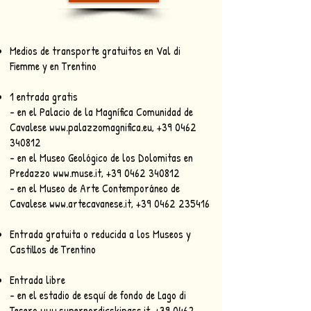
Medios de transporte gratuitos en Val di
Fiemme y en Trentino
1 entrada gratis
- en el Palacio de la Magnífica Comunidad de
Cavalese
www.palazzomagnifica.eu
,
+39 0462
340812
- en el Museo Geológico de los Dolomitas en
Predazzo
www.muse.it
,
+39 0462 340812
- en el Museo de Arte Contemporáneo de
Cavalese
www.artecavanese.it
,
+39 0462 235416
Entrada gratuita o reducida a los Museos y
Castillos de Trentino
Entrada libre
- en el estadio de esquí de fondo de Lago di
Tesero
www.supernordicskipass.it
,
+39 0462