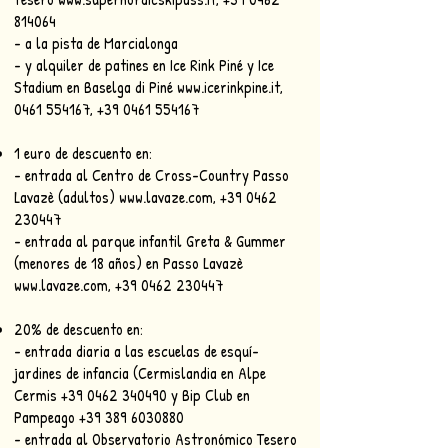
814064
- a la pista de Marcialonga
- y alquiler de patines en Ice Rink Piné y Ice
Stadium en Baselga di Piné
www.icerinkpine.it
,
0461 554167
,
+39 0461 554167
1 euro de descuento en:
- entrada al Centro de Cross-Country Passo
Lavazè (adultos)
www.lavaze.com
,
+39 0462
230447
- entrada al parque infantil Greta & Gummer
(menores de 18 años) en Passo Lavazè
www.lavaze.com
,
+39 0462 230447
20% de descuento en:
- entrada diaria a las escuelas de esquí-
jardines de infancia (Cermislandia en Alpe
Cermis
+39 0462 340490
y Bip Club en
Pampeago
+39 389 6030880
- entrada al Observatorio Astronómico Tesero