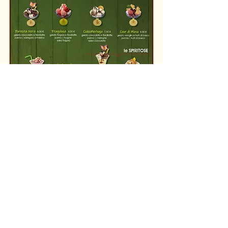
También envasamos tarrinas de
helado para llevar.
Contactos